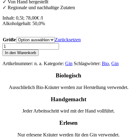
✓ Von Hand hergestellt
✓ Regionale und nachhaltige Zutaten
Inhalt: 0,5l; 78,00€ /l
Alkoholgehalt: 50,0%
Größe
Zurücksetzen
Lyonel
Dry
In den Warenkorb
Gin
Menge
Artikelnummer:
n. a.
Kategorie:
Gin
Schlagwörter:
Bio
,
Gin
Biologisch
Ausschlielich Bio-Kräuter werden zur Herstellung verwendet.
Handgemacht
Jeder Arbeitsschritt wird mit der Hand vollführt.
Erlesen
Nur erlesene Kräuter werden für den Gin verwendet.